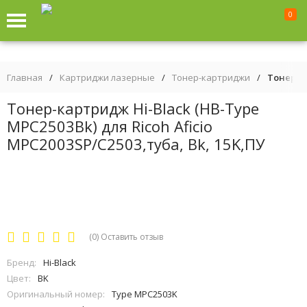
0
Главная
/
Картриджи лазерные
/
Тонер-картриджи
/
Тонер-ка
Тонер-картридж Hi-Black (HB-Type
MPC2503Bk) для Ricoh Aficio
MPC2003SP/C2503,туба, Bk, 15K,ПУ
(0)
Оставить отзыв
Бренд:
Hi-Black
Цвет:
BK
Оригинальный номер:
Type MPC2503K