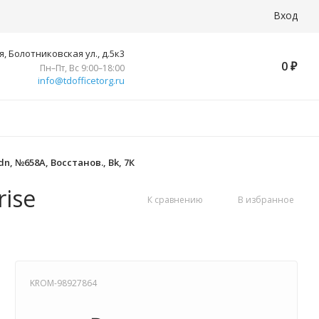
Вход
, Болотниковская ул., д.5к3
0
₽
Пн–Пт, Вс 9:00–18:00
info@tdofficetorg.ru
n, №658A, Восстанов., Bk, 7К
rise
К сравнению
В избранное
KROM-98927864