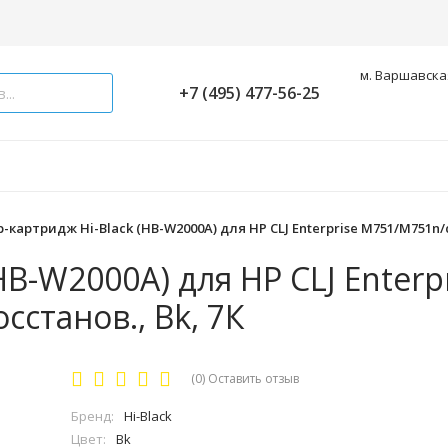
м. Варшавская
+7 (495) 477-56-25
-картридж Hi-Black (HB-W2000A) для HP CLJ Enterprise M751/M751n/d
B-W2000A) для HP CLJ Enterp
станов., Bk, 7К
(0)
Оставить отзыв
Бренд:
Hi-Black
Цвет:
Bk