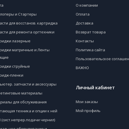
га
О компании
лоперы и Стартеры
Оплата
асти для восстанов. картриджа
Доставка
асти для ремонта оргтехники
Возврат товара
риджи лазерные
Контакты
риджи матричные и Ленты
Политика сайта
ящие
Пользовательское соглаше
риджи струйные
ВАЖНО
ридж-пленки
ьютер. запчасти и аксессуары
Личный кабинет
етинговые материалы
Мои заказы
риалы для обслуживания
Мой профиль
тающая техника и опции к ней
 (сист.непрер.подачи чернил)
иальное оборудование и