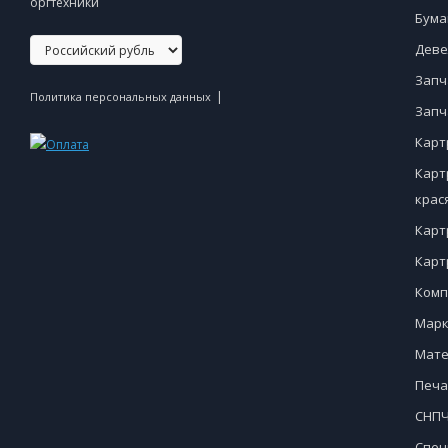
оргтехники
Бума
Деве
Запч
|
Политика персональных данных
Запч
Карт
Карт
крас
Карт
Карт
Комп
Марк
Мате
Печа
СНПЧ
Спец