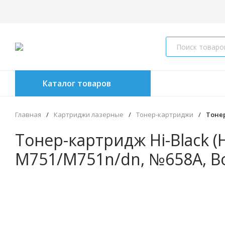
Каталог товаров
Главная
/
Картриджи лазерные
/
Тонер-картриджи
/
Тонер
Тонер-картридж Hi-Black (H
M751/M751n/dn, №658A, Вос