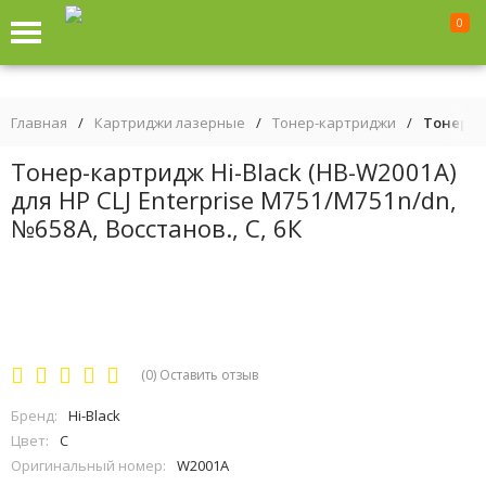
0
Главная
/
Картриджи лазерные
/
Тонер-картриджи
/
Тонер-ка
Тонер-картридж Hi-Black (HB-W2001A)
для HP CLJ Enterprise M751/M751n/dn,
№658A, Восстанов., C, 6К
(0)
Оставить отзыв
Бренд:
Hi-Black
Цвет:
C
Оригинальный номер:
W2001A