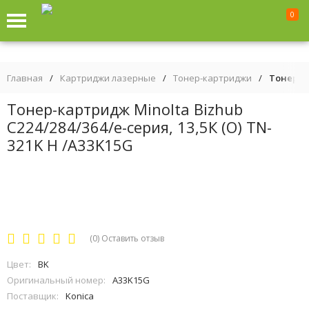
0
Главная
/
Картриджи лазерные
/
Тонер-картриджи
/
Тонер-ка
Тонер-картридж Minolta Bizhub
C224/284/364/e-серия, 13,5К (O) TN-
321K H /A33K15G
(0)
Оставить отзыв
Цвет:
BK
Оригинальный номер:
A33K15G
Поставщик:
Konica