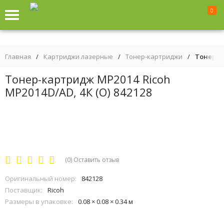
0
Главная
/
Картриджи лазерные
/
Тонер-картриджи
/
Тонер-ка
Тонер-картридж MP2014 Ricoh
MP2014D/AD, 4К (О) 842128
(0)
Оставить отзыв
Оригинальный номер:
842128
Поставщик:
Ricoh
Размеры в упаковке:
0.08 × 0.08 × 0.34 м