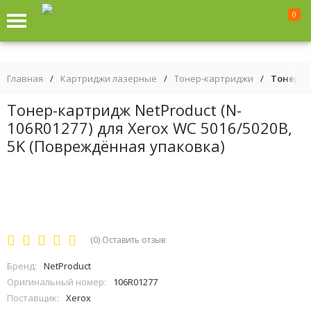
0
Главная
/
Картриджи лазерные
/
Тонер-картриджи
/
Тонер-ка
Тонер-картридж NetProduct (N-
106R01277) для Xerox WC 5016/5020B,
5K (Повреждённая упаковка)
(0)
Оставить отзыв
Бренд:
NetProduct
Оригинальный номер:
106R01277
Поставщик:
Xerox