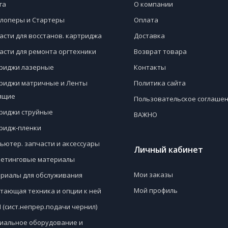
га
О компании
лоперы и Стартеры
Оплата
асти для восстанов. картриджа
Доставка
асти для ремонта оргтехники
Возврат товара
риджи лазерные
Контакты
риджи матричные и Ленты
Политика сайта
ящие
Пользовательское соглаше
риджи струйные
ВАЖНО
ридж-пленки
ьютер. запчасти и аксессуары
Личный кабинет
етинговые материалы
Мои заказы
риалы для обслуживания
Мой профиль
тающая техника и опции к ней
 (сист.непрер.подачи чернил)
иальное оборудование и