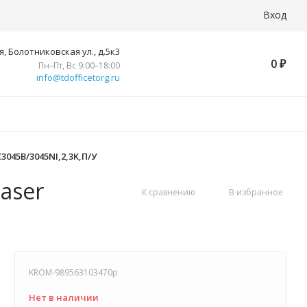
Вход
, Болотниковская ул., д.5к3
0
₽
Пн–Пт, Вс 9:00–18:00
info@tdofficetorg.ru
3045B/3045NI,2,3K,П/У
aser
К сравнению
В избранное
KROM-989563103470p
Нет в наличии