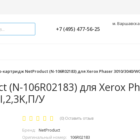
м. Варшавская
+7 (495) 477-56-25
-картридж NetProduct (N-106R02183) для Xerox Phaser 3010/3040/WC
 (N-106R02183) для Xerox Ph
,2,3K,П/У
(0)
Оставить отзыв
Бренд:
NetProduct
Оригинальный номер:
106R02183