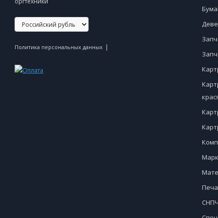
оргтехники
Бума
Деве
Запч
|
Политика персональных данных
Запч
Карт
Карт
крас
Карт
Карт
Комп
Марк
Мате
Печа
СНПЧ
Спец