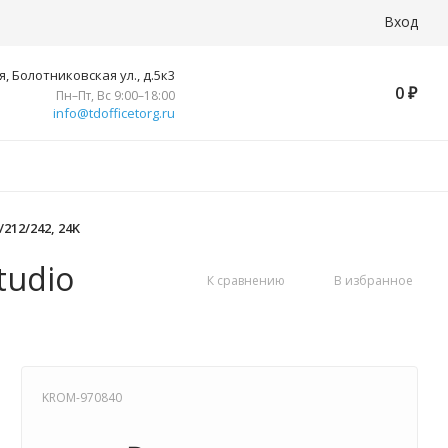
Вход
, Болотниковская ул., д.5к3
0
₽
Пн–Пт, Вс 9:00–18:00
info@tdofficetorg.ru
212/242, 24K
tudio
К сравнению
В избранное
KROM-970840