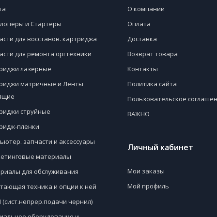
га
О компании
лоперы и Стартеры
Оплата
асти для восстанов. картриджа
Доставка
асти для ремонта оргтехники
Возврат товара
риджи лазерные
Контакты
риджи матричные и Ленты
Политика сайта
ящие
Пользовательское соглаше
риджи струйные
ВАЖНО
ридж-пленки
ьютер. запчасти и аксессуары
Личный кабинет
етинговые материалы
Мои заказы
риалы для обслуживания
Мой профиль
тающая техника и опции к ней
 (сист.непрер.подачи чернил)
иальное оборудование и