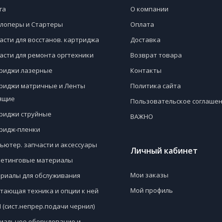
га
О компании
лоперы и Стартеры
Оплата
асти для восстанов. картриджа
Доставка
асти для ремонта оргтехники
Возврат товара
риджи лазерные
Контакты
риджи матричные и Ленты
Политика сайта
ящие
Пользовательское соглаше
риджи струйные
ВАЖНО
ридж-пленки
ьютер. запчасти и аксессуары
Личный кабинет
етинговые материалы
Мои заказы
риалы для обслуживания
Мой профиль
тающая техника и опции к ней
 (сист.непрер.подачи чернил)
иальное оборудование и