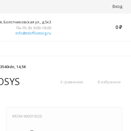
Вход
, Болотниковская ул., д.5к3
0
₽
Пн–Пт, Вс 9:00–18:00
info@tdofficetorg.ru
540idn, 14,5K
COSYS
К сравнению
В избранное
KROM-960010320