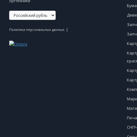
оргтехники
Бума
Деве
Запч
|
Политика персональных данных
Запч
Карт
Карт
крас
Карт
Карт
Комп
Марк
Мате
Печа
СНПЧ
Спец