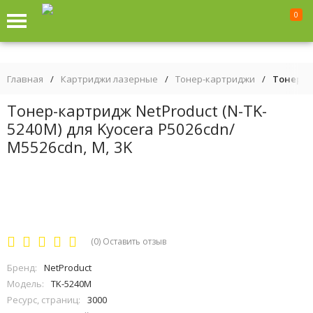
0
Главная
/
Картриджи лазерные
/
Тонер-картриджи
/
Тонер-ка
Тонер-картридж NetProduct (N-TK-
5240M) для Kyocera P5026cdn/
M5526cdn, M, 3K
(0)
Оставить отзыв
Бренд:
NetProduct
Модель:
TK-5240M
Ресурс, страниц:
3000