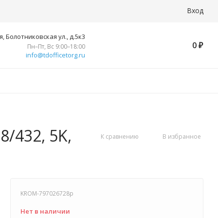
Вход
, Болотниковская ул., д.5к3
0
₽
Пн–Пт, Вс 9:00–18:00
info@tdofficetorg.ru
/432, 5K,
К сравнению
В избранное
KROM-797026728p
Нет в наличии