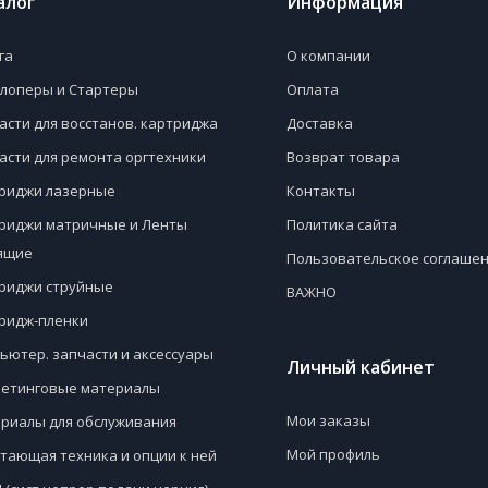
алог
Информация
га
О компании
лоперы и Стартеры
Оплата
асти для восстанов. картриджа
Доставка
асти для ремонта оргтехники
Возврат товара
риджи лазерные
Контакты
риджи матричные и Ленты
Политика сайта
ящие
Пользовательское соглаше
риджи струйные
ВАЖНО
ридж-пленки
ьютер. запчасти и аксессуары
Личный кабинет
етинговые материалы
Мои заказы
риалы для обслуживания
Мой профиль
тающая техника и опции к ней