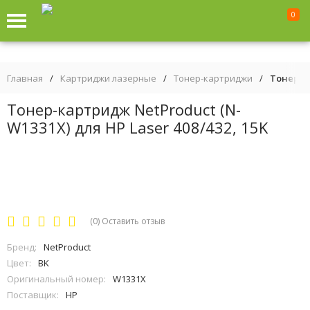
0
Главная
/
Картриджи лазерные
/
Тонер-картриджи
/
Тонер-ка
Тонер-картридж NetProduct (N-
W1331X) для HP Laser 408/432, 15K
(0)
Оставить отзыв
Бренд:
NetProduct
Цвет:
BK
Оригинальный номер:
W1331X
Поставщик:
HP