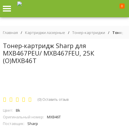
0
Главная
/
Картриджи лазерные
/
Тонер-картриджи
/
Тонер-к
Тонер-картридж Sharp для
MXB467PEU/ MXB467FEU, 25К
(О)MXB46T
(0)
Оставить отзыв
Цвет:
Bk
Оригинальный номер:
MXB46T
Поставщик:
Sharp