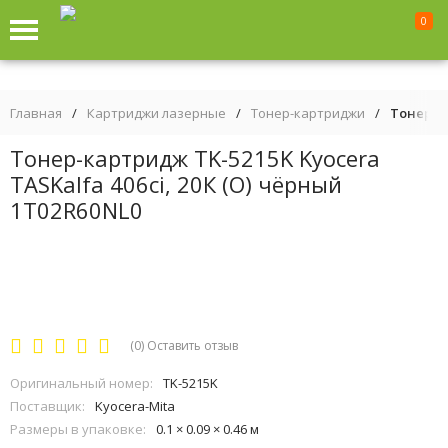
0
Главная
/
Картриджи лазерные
/
Тонер-картриджи
/
Тонер-ка
Тонер-картридж TK-5215K Kyocera
TASKalfa 406ci, 20К (O) чёрный
1T02R60NL0
(0)
Оставить отзыв
Оригинальный номер:
TK-5215K
Поставщик:
Kyocera-Mita
Размеры в упаковке:
0.1 × 0.09 × 0.46 м