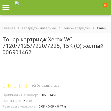
0
Главная
/
Картриджи лазерные
/
Тонер-картриджи
/
Тонер-ка
Тонер-картридж Xerox WC
7120/7125/7220/7225, 15К (О) жёлтый
006R01462
(0)
Оставить отзыв
Оригинальный номер:
006R01462
Поставщик:
Xerox
Размеры в упаковке:
0.08 × 0.09 × 0.47 м