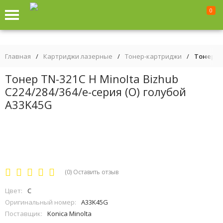
0
Главная
/
Картриджи лазерные
/
Тонер-картриджи
/
Тонер TN
Тонер TN-321С H Minolta Bizhub
C224/284/364/e-серия (О) голубой
A33K45G
(0)
Оставить отзыв
Цвет:
C
Оригинальный номер:
A33K45G
Поставщик:
Konica Minolta