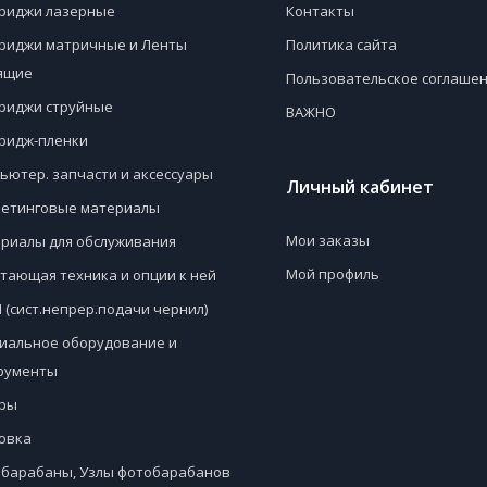
риджи лазерные
Контакты
риджи матричные и Ленты
Политика сайта
ящие
Пользовательское соглаше
риджи струйные
ВАЖНО
ридж-пленки
ьютер. запчасти и аксессуары
Личный кабинет
етинговые материалы
Мои заказы
риалы для обслуживания
Мой профиль
тающая техника и опции к ней
 (сист.непрер.подачи чернил)
иальное оборудование и
рументы
ры
овка
барабаны, Узлы фотобарабанов