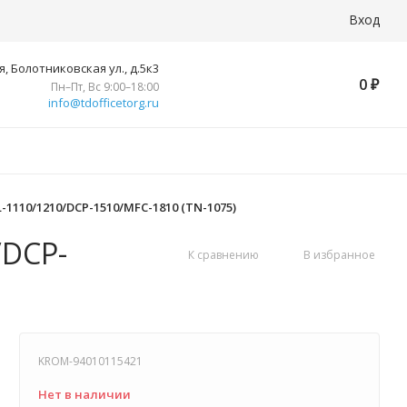
Вход
, Болотниковская ул., д.5к3
0
₽
Пн–Пт, Вс 9:00–18:00
info@tdofficetorg.ru
L-1110/1210/DCP-1510/MFC-1810 (TN-1075)
/DCP-
К сравнению
В избранное
KROM-94010115421
Нет в наличии