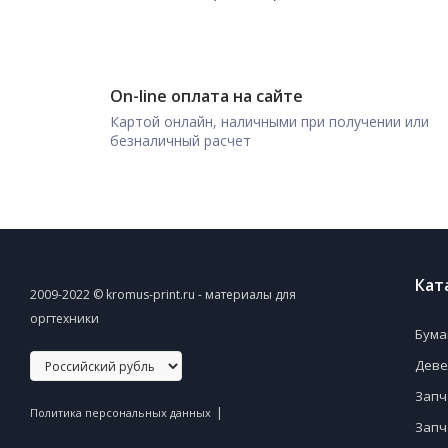
On-line оплата на сайте
Картой онлайн, наличными при получении или
безналичный расчет
Кат
2009-2022 © kromus-print.ru - материалы для
оргтехники
Бума
Деве
Запч
|
Политика персональных данных
Запч