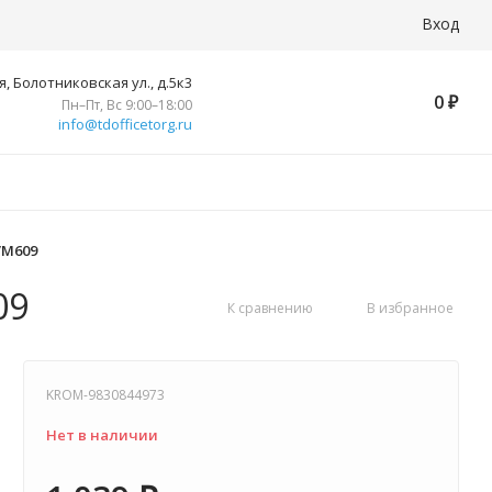
Вход
, Болотниковская ул., д.5к3
0
₽
Пн–Пт, Вс 9:00–18:00
info@tdofficetorg.ru
/M609
09
К сравнению
В избранное
KROM-9830844973
Нет в наличии