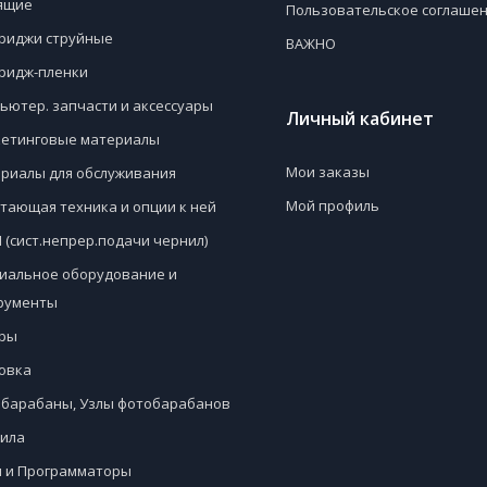
ящие
Пользовательское соглаше
риджи струйные
ВАЖНО
ридж-пленки
ьютер. запчасти и аксессуары
Личный кабинет
етинговые материалы
Мои заказы
риалы для обслуживания
Мой профиль
тающая техника и опции к ней
 (сист.непрер.подачи чернил)
иальное оборудование и
рументы
ры
овка
барабаны, Узлы фотобарабанов
ила
 и Программаторы