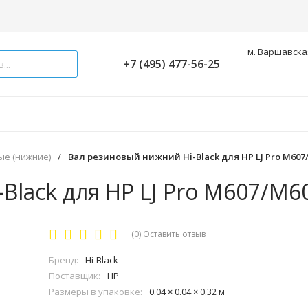
м. Варшавская
+7 (495) 477-56-25
ые (нижние)
/
Вал резиновый нижний Hi-Black для HP LJ Pro M607
Black для HP LJ Pro M607/M6
(0)
Оставить отзыв
Бренд:
Hi-Black
Поставщик:
HP
Размеры в упаковке:
0.04 × 0.04 × 0.32 м