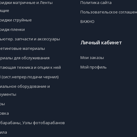
риджи матричные и Ленты
Политика сайта
ящие
Пользовательское соглаше
риджи струйные
ВАЖНО
ридж-пленки
ьютер. запчасти и аксессуары
Личный кабинет
етинговые материалы
Мои заказы
риалы для обслуживания
Мой профиль
тающая техника и опции к ней
 (сист.непрер.подачи чернил)
иальное оборудование и
рументы
ры
овка
барабаны, Узлы фотобарабанов
ила