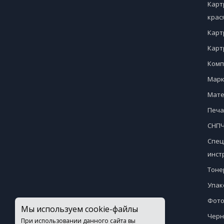
Карт
крас
Карт
Карт
Комп
Марк
Мате
Печа
СНПЧ
Спец
инст
Тоне
Упак
Фото
Мы используем cookie-файлы
Черн
При использовании данного сайта вы