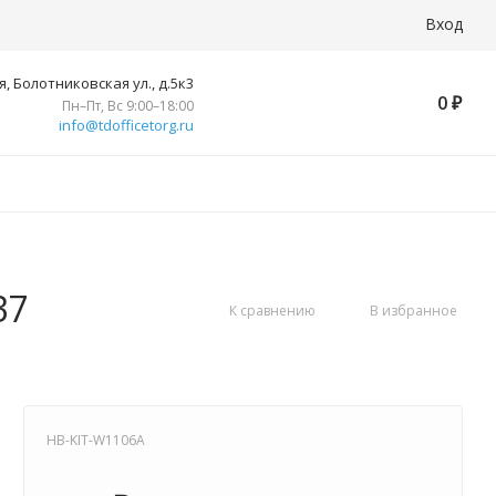
Вход
, Болотниковская ул., д.5к3
0
₽
Пн–Пт, Вс 9:00–18:00
info@tdofficetorg.ru
37
К сравнению
В избранное
HB-KIT-W1106A